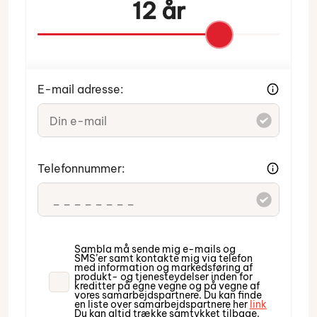
12 år
E-mail adresse:
Indtast venligst din e-mail.
Telefonnummer:
Indtast venligst dit telefonnummer.
Sambla må sende mig e-mails og
SMS’er samt kontakte mig via telefon
med information og markedsføring af
produkt- og tjenesteydelser inden for
kreditter på egne vegne og på vegne af
vores samarbejdspartnere. Du kan finde
en liste over samarbejdspartnere her
link
Du kan altid trække samtykket tilbage.