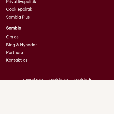
Privatlivspolitik
Cookiepolitik
Sambla Plus
Sambla
Om os
Blog & Nyheder
Partnere
Kontakt os
Sambla.se
Sambla.no
Sambla.fi
2023 Sambla Group ApS CVR nr.
40804714
Kronprinsessegade 54, 4. th 1306 København K
Åbningstider, kundeservice: