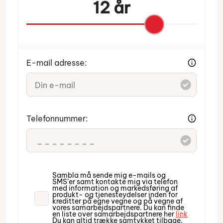
12 år
E-mail adresse:
Indtast venligst din e-mail.
Telefonnummer:
Indtast venligst dit telefonnummer.
Sambla må sende mig e-mails og
SMS’er samt kontakte mig via telefon
med information og markedsføring af
produkt- og tjenesteydelser inden for
kreditter på egne vegne og på vegne af
vores samarbejdspartnere. Du kan finde
en liste over samarbejdspartnere her
link
Du kan altid trække samtykket tilbage.