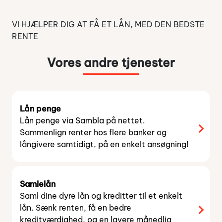
indberette fradrag i 2024, har du indtil d. 1. maj
2028 til at indtaste dem. Du indtaster dem ved
VI HJÆLPER DIG AT FÅ ET LÅN, MED DEN BEDSTE
at rette din årsopgørelse for det pågældende
RENTE
år.
Vores andre tjenester
Lån penge
Lån penge via Sambla på nettet.
Sammenlign renter hos flere banker og
långivere samtidigt, på en enkelt ansøgning!
Samlelån
Saml dine dyre lån og kreditter til et enkelt
lån. Sænk renten, få en bedre
kreditværdighed, og en lavere månedlig