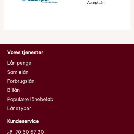
Vores tjenester
Lån penge
Samlelån
Forbrugslån
Billån
Populære lånebeløb
Lånetyper
Kundeservice
70 60 57 30