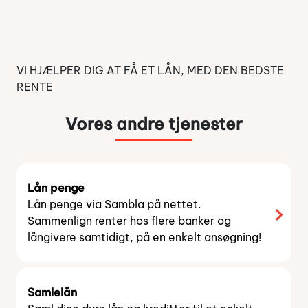
på flere parametre i forbindelse med et muligt
skift af bank.
Undersøg med fordel deres lånevilkår,
VI HJÆLPER DIG AT FÅ ET LÅN, MED DEN BEDSTE
kundetilfredshed, gebyrer m.v.
RENTE
Sambla kan hjælpe dig med at sammenligne
lånetilbud fra nogle af de førende banker
Vores andre tjenester
herhjemme, hvis du netop har brug for at låne
penge.
Lån penge
Lån penge via Sambla på nettet.
Sammenlign renter hos flere banker og
långivere samtidigt, på en enkelt ansøgning!
Samlelån