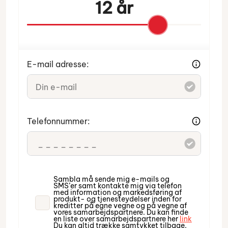
12 år
E-mail adresse:
Indtast venligst din e-mail.
Telefonnummer:
Indtast venligst dit telefonnummer.
Sambla må sende mig e-mails og
SMS’er samt kontakte mig via telefon
med information og markedsføring af
produkt- og tjenesteydelser inden for
kreditter på egne vegne og på vegne af
vores samarbejdspartnere. Du kan finde
en liste over samarbejdspartnere her
link
Du kan altid trække samtykket tilbage.