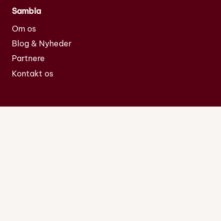
Sambla
Om os
Blog & Nyheder
Partnere
Kontakt os
Sambla.se
Sambla.no
Sambla.fi
2023 Sambla Group ApS CVR nr.
40804714
Kronprinsessegade 54, 4. th 1306 København K
Åbningstider, kundeservice:
Mandag til torsdag - 09.00-17.00, fredag -
09.00-16.30