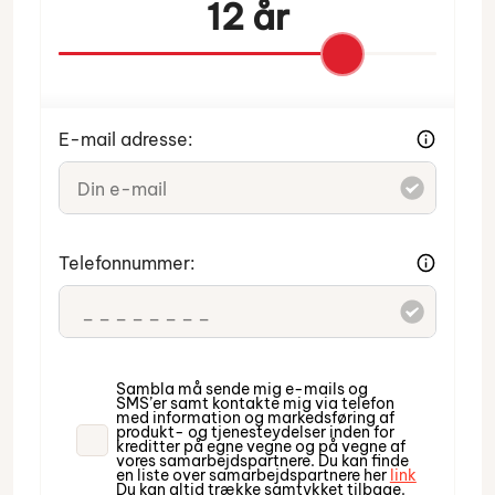
12 år
E-mail adresse:
Indtast venligst din e-mail.
Telefonnummer:
Indtast venligst dit telefonnummer.
Sambla må sende mig e-mails og
SMS’er samt kontakte mig via telefon
med information og markedsføring af
produkt- og tjenesteydelser inden for
kreditter på egne vegne og på vegne af
vores samarbejdspartnere. Du kan finde
en liste over samarbejdspartnere her
link
Du kan altid trække samtykket tilbage.