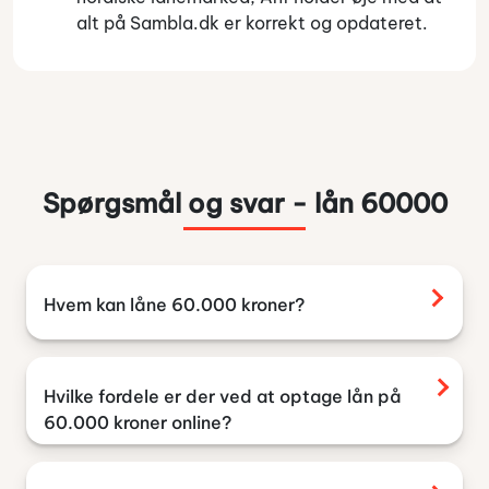
alt på Sambla.dk er korrekt og opdateret.
Spørgsmål og svar - lån 60000
Hvem kan låne 60.000 kroner?
Som vi har været omkring i guiden, så vil de
fleste låntagere med en fornuftig
privatøkonomi kunne låne 60.000 kr. Lever du
Hvilke fordele er der ved at optage lån på
op til de krav, der gør sig gældende mht. alder,
60.000 kroner online?
økonomi og eventuelle andre ting, så vil du med
Du kan låne 60.000 kr. på flere forskellige
al sandsynlighed kunne blive kreditgodkendt.
måder. En af måderne – vel at mærke den mest