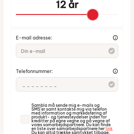
12 år
E-mail adresse:
Indtast venligst din e-mail.
Telefonnummer:
Indtast venligst dit telefonnummer.
Sambla må sende mig e-mails og
SMS’er samt kontakte mig via telefon
med information og markedsføring af
produkt- og tjenesteydelser inden for
kreditter på egne vegne og på vegne af
vores samarbejdspartnere. Du kan finde
en liste over samarbejdspartnere her
link
Du kan altid trække samtykket tilbage.