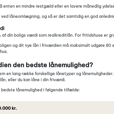
å enten en mindre restgæld eller en lavere månedlig ydels
ved låneomlægning, og så er det samtidig en god anledning t
di
af din boligs værdi som realkreditlån. For fritidshuse er g
boligen og dit nye lån i friværdien må maksimalt udgøre 80 
shus.
ærdien den bedste lånemulighed?
em en lang række forskellige lånetyper og lånemuligheder
ån, eller du kan låne i din friværdi.
n bedste lånemulighed i følgende tilfælde:
0.000 kr.