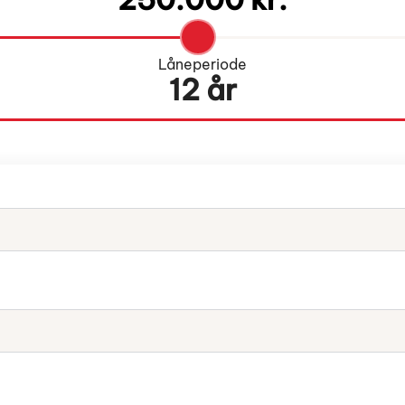
Låneperiode
12 år
Indtast venligst din e-mail.
Indtast venligst dit telefonnummer.