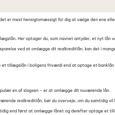
 det er mest hensigtsmæssigt for dig at vælge den ene elle
llægslån. Her optager du, som navnet antyder, et nyt lån ve
parelse ved at omlægge dit realkreditlån, kan det i mange
 et tillægslån i boligens friværdi end at optage et banklån
ulær en af slagsen – er at omlægge dit nuværende lån.
rende realkreditlån, bør du overveje, om du samtidig vil lå
mtidig end først at omlægge lånet og derefter optage et ti