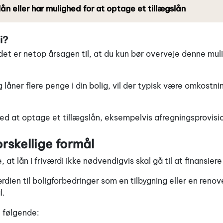
ån eller har mulighed for at optage et tillægslån
i?
og det er netop årsagen til, at du kun bør overveje denne mul
låner flere penge i din bolig, vil der typisk være omkostni
d at optage et tillægslån, eksempelvis afregningsprovisi
orskellige formål
, at lån i friværdi ikke nødvendigvis skal gå til at finansie
rdien til boligforbedringer som en tilbygning eller en reno
l.
l følgende: