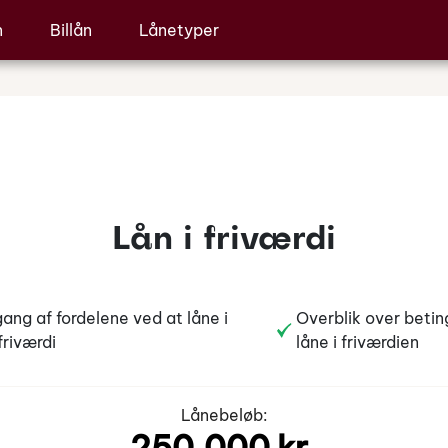
n
Billån
Lånetyper
Lån i friværdi
ng af fordelene ved at låne i
Overblik over beti
friværdi
låne i friværdien
Lånebeløb: