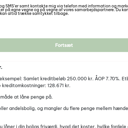
g SMS’er samt kontakte mig via telefon med information og marke
tter på egne vegne og på vegne af vores samarbejdspartnere. Du kan 
kan altid trække samtykket tilbage.
Fortsæt
.
seksempel: Samlet kreditbeløb 250.000 kr. ÅOP 7.70%. Et
 kreditomkostninger: 128.671 kr.
ig måde at låne penge på.
g eller andelsbolig, og mangler du flere penge mellem hænd
du låner i din boligs friværdi, hvad det koster, hvilke forde