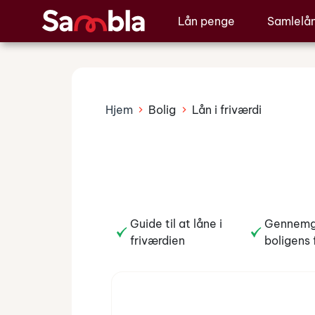
Lån penge
Samlelå
Hjem
Bolig
Lån i friværdi
Guide til at låne i
Gennemga
friværdien
boligens 