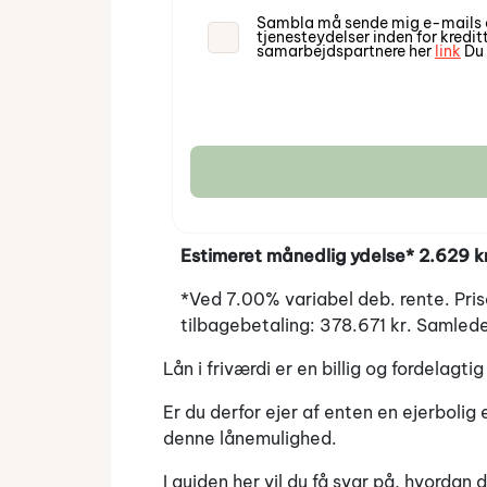
Sambla må sende mig e-mails o
tjenesteydelser inden for kredi
samarbejdspartnere her
link
Du 
Estimeret månedlig ydelse* 2.629 kr
*Ved 7.00% variabel deb. rente. Pri
tilbagebetaling: 378.671 kr. Samlede
Lån i friværdi er en billig og fordelagt
Er du derfor ejer af enten en ejerboli
denne lånemulighed.
I guiden her vil du få svar på, hvordan 