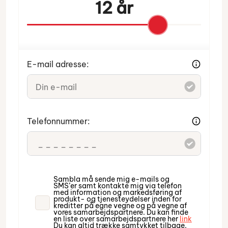
12 år
E-mail adresse:
Indtast venligst din e-mail.
Telefonnummer:
Indtast venligst dit telefonnummer.
Sambla må sende mig e-mails og
SMS’er samt kontakte mig via telefon
med information og markedsføring af
produkt- og tjenesteydelser inden for
kreditter på egne vegne og på vegne af
vores samarbejdspartnere. Du kan finde
en liste over samarbejdspartnere her
link
Du kan altid trække samtykket tilbage.